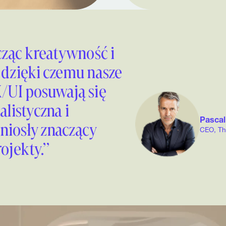
cząc kreatywność i
 dzięki czemu nasze
/UI posuwają się
alistyczna i
Pascal
niosły znaczący
CEO, Th
ojekty.”