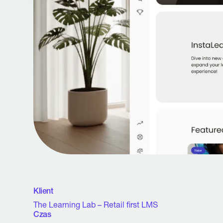
UX/UI support
branding
Klient
The Learning Lab – Retail first LMS
Czas