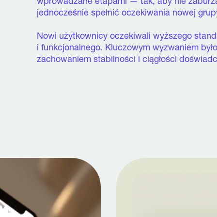
wprowadzane etapami — tak, aby nie zaburza
jednocześnie spełnić oczekiwania nowej gru
Nowi użytkownicy oczekiwali wyższego stand
i funkcjonalnego. Kluczowym wyzwaniem było
zachowaniem stabilności i ciągłości doświad