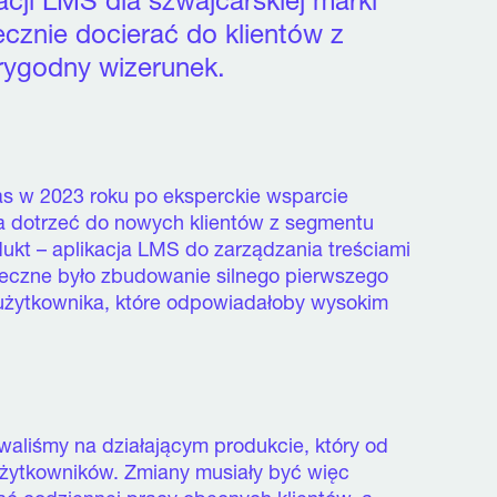
acji LMS dla szwajcarskiej marki
cznie docierać do klientów z
ygodny wizerunek.
nas w 2023 roku po eksperckie wsparcie
a dotrzeć do nowych klientów z segmentu
kt – aplikacja LMS do zarządzania treściami
nieczne było zbudowanie silnego pierwszego
użytkownika, które odpowiadałoby wysokim
zowaliśmy na działającym produkcie, który od
h użytkowników. Zmiany musiały być więc